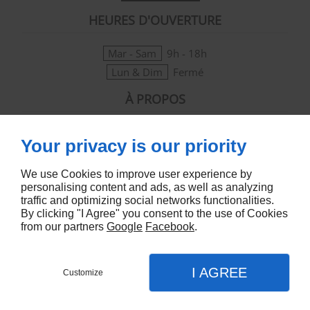
HEURES D'OUVERTURE
Mar - Sam
9h - 18h
Lun & Dim
Fermé
À PROPOS
Accueil
Contactez-nous
Your privacy is our priority
Mentions légales
We use Cookies to improve user experience by
Plan du site
personalising content and ads, as well as analyzing
SUIVEZ-NOUS
traffic and optimizing social networks functionalities.
By clicking "I Agree" you consent to the use of Cookies
from our partners
Google
Facebook
.
I AGREE
Customize
CONTACT
Appel
Plan
Agence web & Seo Linkeo